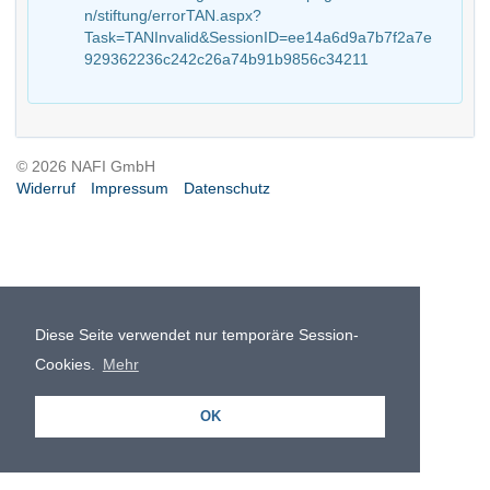
n/stiftung/errorTAN.aspx?
Task=TANInvalid&SessionID=ee14a6d9a7b7f2a7e
929362236c242c26a74b91b9856c34211
© 2026 NAFI GmbH
Widerruf
Impressum
Datenschutz
Diese Seite verwendet nur temporäre Session-
Cookies.
Mehr
OK