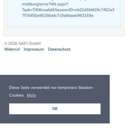
n/stiftung/errorTAN.aspx?
Task=TANInvalid&SessionID=cb22d5fd428c7452a3
7f74455e98166ddc7c9abbaeb983169e
© 2026 NAFI GmbH
Widerruf
Impressum
Datenschutz
Diese Seite verwendet nur temporäre Session-
Cookies.
Mehr
OK