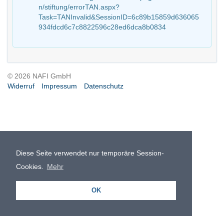
n/stiftung/errorTAN.aspx?
Task=TANInvalid&SessionID=6c89b15859d636065
934fdcd6c7c8822596c28ed6dca8b0834
© 2026 NAFI GmbH
Widerruf
Impressum
Datenschutz
Diese Seite verwendet nur temporäre Session-
Cookies.
Mehr
OK